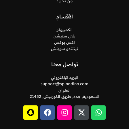
من نحن؟
الأقسام
الكمبيوتر
بلاي ستيشن
اكس بوكس
نينتندو سويتش
تواصل معنا
البريد الإلكتروني
support@spinodino.com
العنوان
السعودية, جدة, طريق الكورنيش, 21452