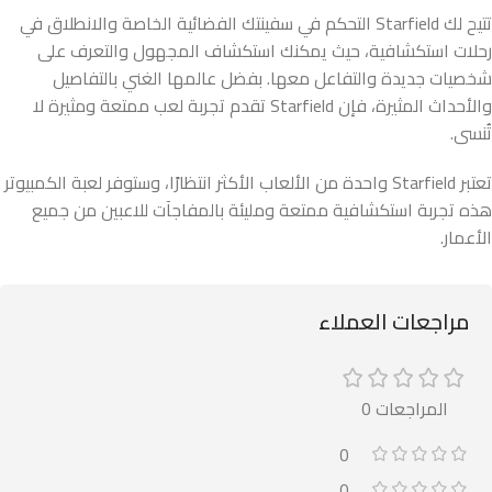
تتيح لك Starfield التحكم في سفينتك الفضائية الخاصة والانطلاق في
رحلات استكشافية، حيث يمكنك استكشاف المجهول والتعرف على
شخصيات جديدة والتفاعل معها. بفضل عالمها الغني بالتفاصيل
والأحداث المثيرة، فإن Starfield تقدم تجربة لعب ممتعة ومثيرة لا
تُنسى.
تعتبر Starfield واحدة من الألعاب الأكثر انتظارًا، وستوفر لعبة الكمبيوتر
هذه تجربة استكشافية ممتعة ومليئة بالمفاجآت للاعبين من جميع
الأعمار.
مراجعات العملاء
المراجعات 0
0
0