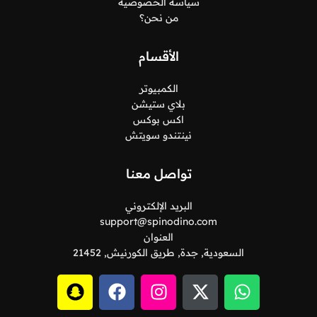
سياسة الخصوصية
من نحن؟
الأقسام
الكمبيوتر
بلاي ستيشن
اكس بوكس
نينتندو سويتش
تواصل معنا
البريد الإلكتروني
support@spinodino.com
العنوان
السعودية, جدة, طريق الكورنيش, 21452