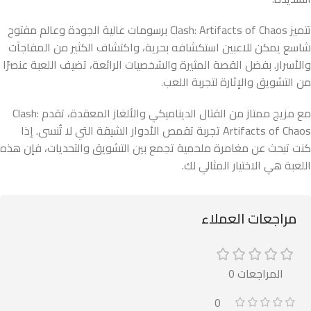
تتميز Clash: Artifacts of Chaos برسومات عالية الجودة وعالم مفتوح
شاسع يمكن للاعبين استكشافه بحرية، واكتشاف الكثير من المفاجآت
والأسرار. بفضل القصة المثيرة والشخصيات الرائعة، تضيف اللعبة عنصرًا
من التشويق والإثارة لتجربة اللعب.
مع مزيج ممتاز من القتال الديناميكي والألغاز المعقدة، تقدم Clash:
Artifacts of Chaos تجربة تقمص الأدوار الشيقة التي لا تُنسى. إذا
كنت تبحث عن مغامرة ملحمية تجمع بين التشويق والتحديات، فإن هذه
اللعبة هي الاختيار المثالي لك.
مراجعات العملاء
المراجعات 0
0