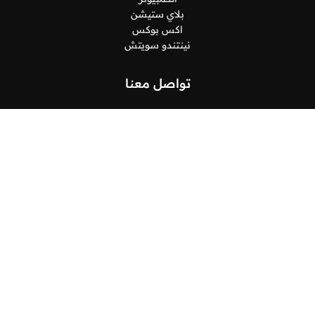
بلاي ستيشن
اكس بوكس
نينتندو سويتش
تواصل معنا
البريد الإلكتروني
support@spinodino.com
العنوان
السعودية, جدة, طريق الكورنيش, 21452
جميع الحقوق محفوظة
لسباينو
2026©