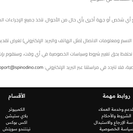
ي شخص أو جهة أخرى بأي حال من الأحوال. نتخذ جميع الإجراءات الضرو
ثل الاسم ومعلومات الاتصال (مثل الهاتف والبريد الإلكتروني) لغرض تق
ة، نحتفظ بحق تغيير شروط وسياسات الخصوصية في أي وقت، وسنقوم بإشع
فلا تتردد في مراسلتنا عبر البريد الإلكتروني:
pport@spinodino.com
روابط مهمة
الأقسام
لدعم وخدمة العملاء
الكمبيوتر
الشروط والأحكام
بلاي ستيشن
ة الإرجاع والاستبدال
اكس بوكس
ياسة الخصوصية
نينتندو سويتش