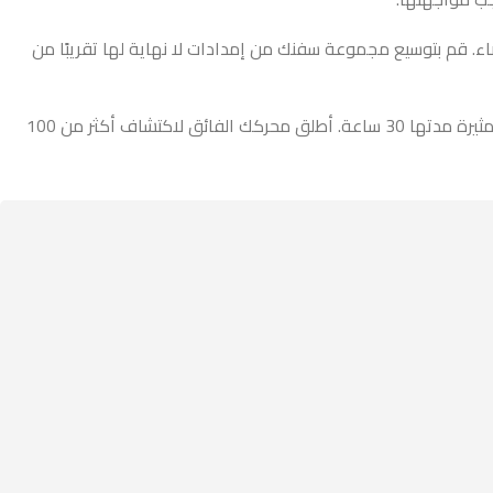
من بقايا الفضاء. قم بتوسيع مجموعة سفنك من إمدادات لا نهاية لها تقريبًا من
اكتشف الأنواع الغريبة، واكشف النقاب عن الألغاز، وابحث عن الكنوز المخفية، ودافع عن حمولتك ضد العصابات الخارجة عن القانون في حملة مثيرة مدتها 30 ساعة. أطلق محركك الفائق لاكتشاف أكثر من 100