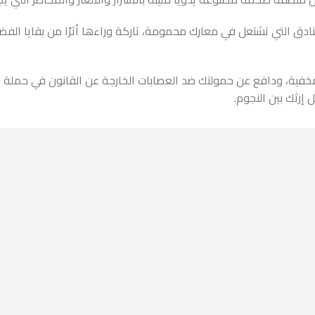
فادى، اندفع، دحرج، وعزز البنادق التي تشتعل في معارك محمومة، تاركة وراءها أثرًا 
إرثك بين النجوم.