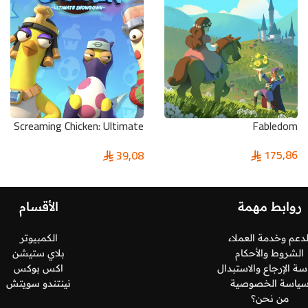
Screaming Chicken: Ultimate
Fabledom
Showdown Pc
175,86
39,08
روابط مهمة
الأقسام
لدعم وخدمة العملاء
الكمبيوتر
الشروط والأحكام
بلاي ستيشن
ة الإرجاع والاستبدال
اكس بوكس
ياسة الخصوصية
نينتندو سويتش
من نحن؟