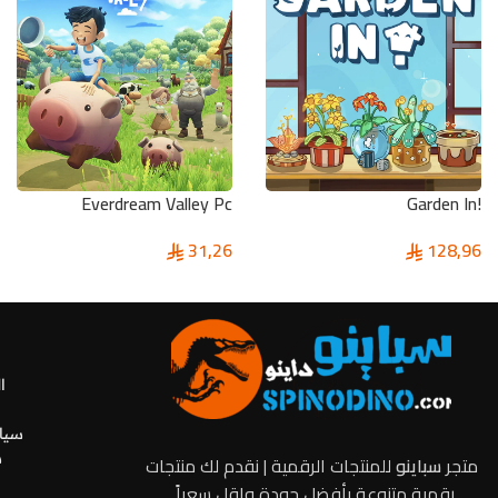
Everdream Valley Pc
!Garden In
31,26
128,96
ا
سياس
س
متجر
سباينو
للمنتجات الرقمية | نقدم لك منتجات
رقمية متنوعة بأفضل جودة واقل سعراً .