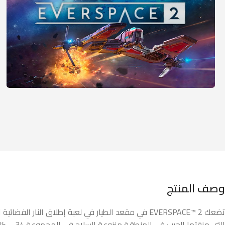
وصف المنتج
تضعك EVERSPACE™ 2 في مقعد الطيار في لعبة إطلاق 
التي مزقتها الحرب في المنطقة منزوعة السلاح في المجموعة 34 – كل منطقة ضخمة مصنوعة يدويًا مليئة بالأسرار والألغاز والمخاطر التي يجب مواجهتها.