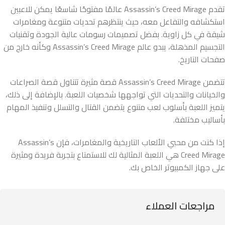
تقدم Assassin’s Creed Mirage عالمًا مفتوحًا شاسعًا يمكن للاعبين
استكشافه والتفاعل معه، حيث ينتظرهم تحديات متنوعة ومغامرات
شيقة في كل زاوية. بفضل تصميمات رسومات عالية الجودة وتقنيات
التجسيم المذهلة، يبدو عالم Assassin’s Creed Mirage وكأنه خارج من
صفحات التاريخ.
تتضمن Assassin’s Creed Mirage قصة مثيرة تتناول قصة الصراعات
والخيانات والتحديات التي تواجهها شخصيات اللعبة. بالإضافة إلى ذلك،
يتميز اللعبة بأسلوب لعب متنوع يتضمن القتال والتسلل وتنفيذ المهام
بأساليب مختلفة.
إذا كنت من محبي الألعاب التاريخية والمغامرات، فإن Assassin’s
Creed Mirage هي اللعبة المثالية لك للاستمتاع بتجربة فريدة ومثيرة
على جهاز الكمبيوتر الخاص بك.
مراجعات العملاء