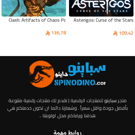
Clash: Artifacts of Chaos Pc
Asterigos: Curse of the Stars
Pc
136,78
109,42
إضافة إلى السلة
إضافة إلى السلة
متجر
سباينو
للمنتجات الرقمية | نقدم لك منتجات رقمية متنوعة
بأفضل جودة واقل سعراً . وشعارنا دائما ان تكون خدمتكم هي
هدفنا ورضاكم محل اولويتنا ..
روابط مهمة