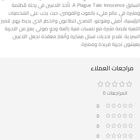
السابق A Plague Tale: Innocence. تأخذ اللاعبين في رحلة مُظلمة
ومثيرة في عالم مليء بالموت والفوضى، حيث يجب على الشخصيات
الرئيسية، أميلي وهوغو، التصدي للطاعون والخطر الذي يحيط بهم. تتميز
اللعبة بقصة مثيرة مع لمسات فنية رائعة وجوٍ صوتي يعزز من التجربة
السردية. تقدم تحديات تسلل مبتكرة وألغاز معقدة تجعل اللاعبين
يعيشون تجربة فريدة ومميزة.
مراجعات العملاء
المراجعات 0
0
0
0
0