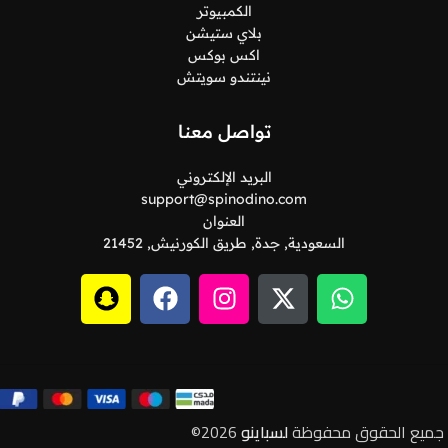
الكمبيوتر
بلاي ستيشن
اكس بوكس
نينتندو سويتش
تواصل معنا
البريد الإلكتروني
support@spinodino.com
العنوان
السعودية, جدة, طريق الكورنيش, 21452
جميع الحقوق محفوظة
لسباينو
2026©