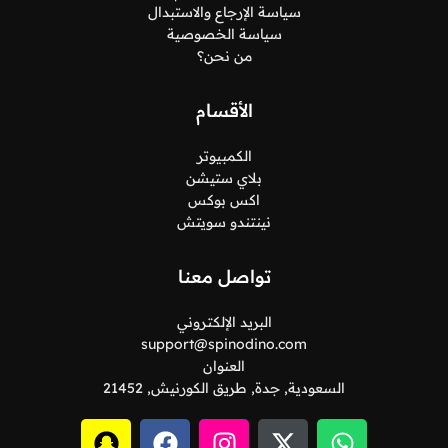
سياسة الإرجاع والاستبدال
سياسة الخصوصية
من نحن؟
الأقسام
الكمبيوتر
بلاي ستيشن
اكس بوكس
نينتندو سويتش
تواصل معنا
البريد الإلكتروني
support@spinodino.com
العنوان
السعودية, جدة, طريق الكورنيش, 21452