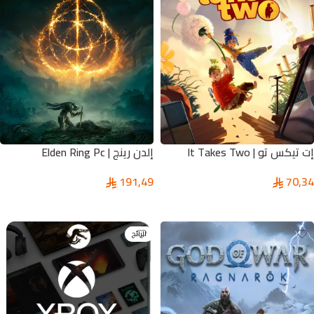
إلدن رينج | Elden Ring Pc
إت تيكس تو | It Takes Two
191,49
70,34
إضافة إلى السلة
تحديد أحد الخيارات
الرائج