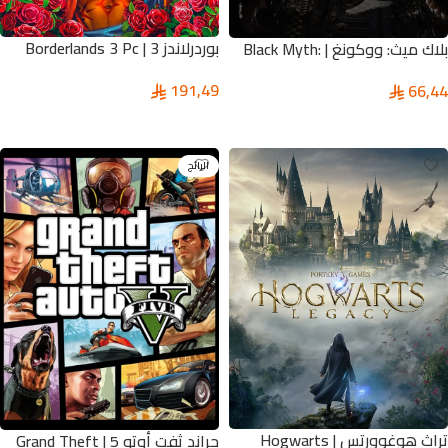
بوردرلاندز 3 | Borderlands 3 Pc
بلاك ميث: ووكونغ | Black Myth:
Wukong
191,49
66,44
إضافة إلى السلة
تحديد أحد الخيارات
الرائج
تراث هوغوورتس | Hogwarts
جراند ثفت أوتو 5 | Grand Theft