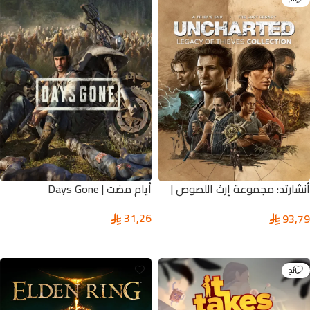
أنشارتد: مجموعة إرث اللصوص |
أيام مضت | Days Gone
UNCHARTED™: Legacy of
31,26
93,79
Thieves Collection
تحديد أحد الخيارات
تحديد أحد الخيارات
الرائج