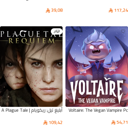
Showdown Pc
117,24
39,08
إضافة إلى السلة
إضافة إلى السلة
الرائج
Voltaire: The Vegan Vampire Pc
أبليغ تيل: ريكويام | A Plague Tale
Requiem
54,71
109,42