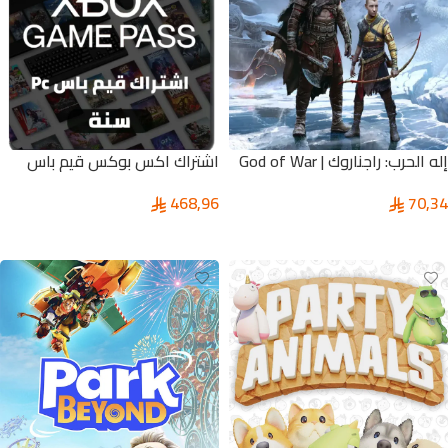
إله الحرب: راجناروك | God of War
اشتراك اكس بوكس قيم باس
Ragnarök
(سنة) | XBOX GAME PASS
468,96
70,34
ULTIMATE Pc
تحديد أحد الخيارات
إضافة إلى السلة