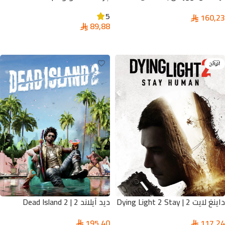
Legacy Pc
Auto V
5
160,23
89,88
إضافة إلى السلة
تحديد أحد الخيارات
الرائج
داينغ لايت 2 | Dying Light 2 Stay
ديد آيلاند 2 | Dead Island 2
Human
195,40
117,24