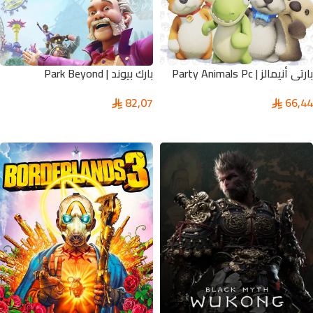
بارتي أنيمالز | Party Animals Pc
بارك بيوند | Park Beyond
82,07
66,44
إضافة إلى السلة
تحديد أحد الخيارات