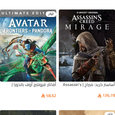
إضافة إلى السلة
تحديد أحد الخيارات
الرائج
أساسنز كريد: ميراج | Assassin’s
أفاتار: فرونتيرز أوف باندورا |
Creed Mirage Pc
Avatar: Frontiers of Pandora
136,78
58,62
ULTIMATE EDITION
إضافة إلى السلة
تحديد أحد الخيارات
الرائج