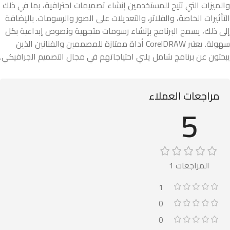
والميزات التي تتيح للمستخدمين إنشاء تصميمات احترافية، بما في ذلك
التأثيرات الخاصة، والفلاتر، والتعديلات على الصور والرسومات. بالإضافة
إلى ذلك، يسمح البرنامج بإنشاء رسومات متجهية ونصوص إبداعية بكل
سهولة. يعتبر CorelDRAW أداة ممتازة للمصممين والفنانين الذين
يبحثون عن برنامج شامل يلبي احتياجاتهم في مجال التصميم الجرافيكي.
مراجعات العملاء
5
المراجعات 1
1
0
0