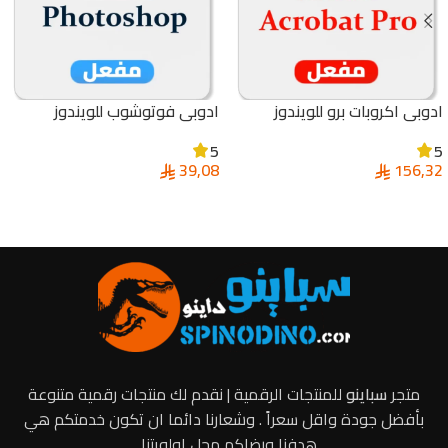
ادوبي اكروبات برو للويندوز
ادوبي فوتوشوب للويندوز
والماك | Adobe Acrobat Pro
والماك | Adobe Photoshop
5
5
39,08
156,32
إضافة إلى السلة
إضافة إلى السلة
متجر
سباينو
للمنتجات الرقمية | نقدم لك منتجات رقمية متنوعة
بأفضل جودة واقل سعراً . وشعارنا دائما ان تكون خدمتكم هي
هدفنا ورضاكم محل اولويتنا ..