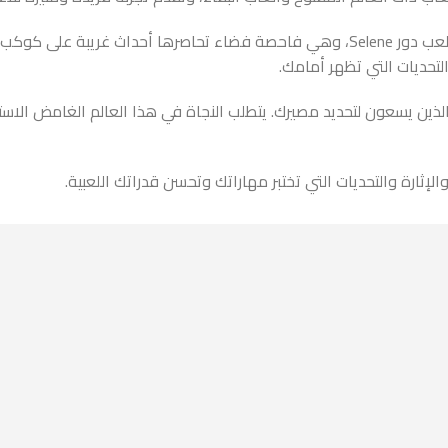
تتميز اللعبة برسومات جميلة وعالم مفتوح غامض ينتظرك لاستكشافه. تلعب دور Selene، وهي ف
لتحديات التي تظهر أمامك.
لذين يسعون لتحديد مصيرك. يتطلب النجاة في هذا العالم الغامض الاستف