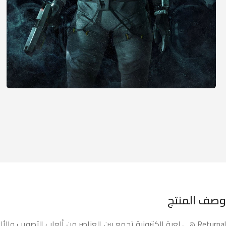
وصف المنتج
Returnal هي لعبة إلكترونية تجمع بين العناصر من ألعاب التصويب والألعاب ذات العالم المفتوح وألعاب البقاء، وتقدم تجربة فريدة ومثيرة للاعبين.