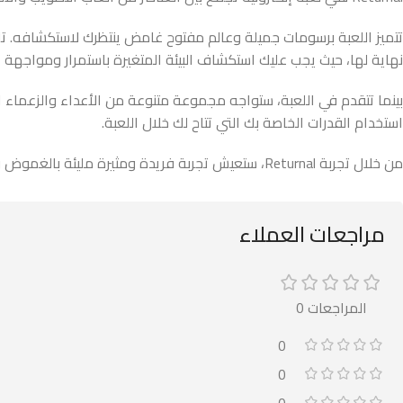
نهاية لها، حيث يجب عليك استكشاف البيئة المتغيرة باستمرار ومواجهة ا
بينما تتقدم في اللعبة، ستواجه مجموعة متنوعة من الأعداء والزعماء ا
استخدام القدرات الخاصة بك التي تتاح لك خلال اللعبة.
من خلال تجربة Returnal، ستعيش تجربة فريدة ومثيرة مليئة بالغموض والإثارة والتحديات التي تختبر مهاراتك وتحسن قدراتك اللعبية.
مراجعات العملاء
المراجعات 0
0
0
0