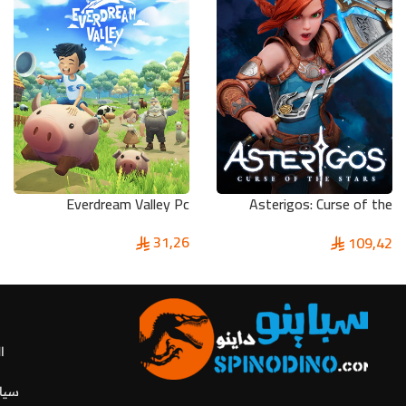
Everdream Valley Pc
Asterigos: Curse of the
Stars Pc
31,26
109,42
ا
سياس