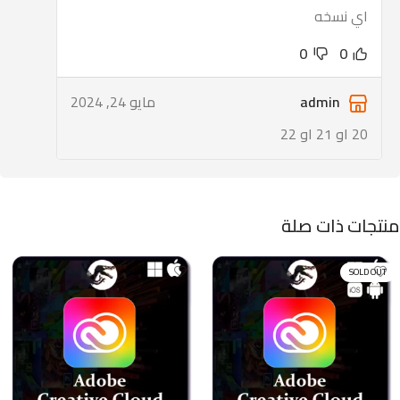
اي نسخه
0
0
admin
مايو 24, 2024
20 او 21 او 22
منتجات ذات صلة
SOLD OUT