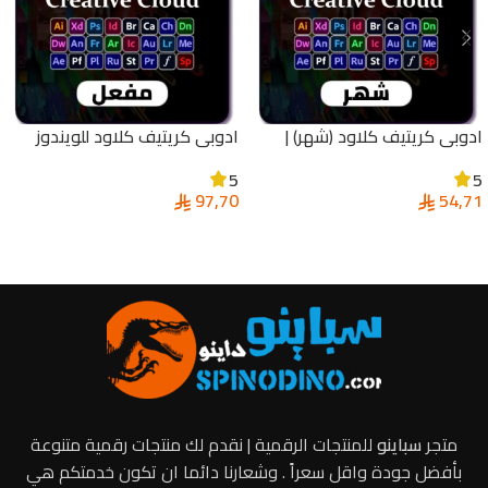
ادوبي كريتيف كلاود (شهر) |
ادوبي كريتيف كلاود للويندوز
Adobe Creative Cloud
والماك | Adobe Creative Cloud
5
5
97,70
54,71
قراءة المزيد
إضافة إلى السلة
متجر
سباينو
للمنتجات الرقمية | نقدم لك منتجات رقمية متنوعة
بأفضل جودة واقل سعراً . وشعارنا دائما ان تكون خدمتكم هي