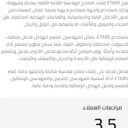
يتيح ETABS إنشاء النماذج الهندسية الثلاثية الأبعاد بسرعة وسهولة،
وذلك باستخدام واجهة مستخدم بديهية ومرنة. يُمكن للمستخدمين
تحليل الأحمال الثابتة والديناميكية، والتفاعلات الهيكلية المختلفة، مثل
الانحناء والانزلاق والتأثيرات الديناميكية مثل الزلازل والرياح.
باستخدام ETABS، يمكن للمهندسين تصميم الهياكل لتحمل متطلبات
الحمولات المختلفة والظروف البيئية، مما يسمح بتطوير تصاميم أكثر
كفاءة وأمانًا. يوفر البرنامج أيضًا مجموعة من الأدوات لتحليل وتصميم
العناصر الإنشائية مثل الأعمدة والجدران والأسقف والأرضيات.
بفضل قدرته على إنشاء نماذج هندسية شاملة وتحليلها بدقة، يُعتبر
ETABS أداة أساسية للمهندسين المدنيين والمهندسين الإنشائيين
لتصميم وتحليل الهياكل الإنشائية بكفاءة ودقة عالية.
مراجعات العملاء
3.5