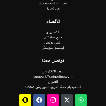
سياسة الخصوصية
من نحن؟
الأقسام
الكمبيوتر
بلاي ستيشن
اكس بوكس
نينتندو سويتش
تواصل معنا
البريد الإلكتروني
support@spinodino.com
العنوان
السعودية, جدة, طريق الكورنيش, 21452