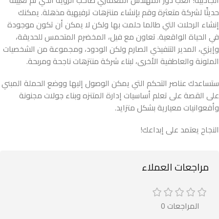
الجاذبية! العب دور المهندس المعماري صاحب الرؤية الذي تم تعيينه
حديثًا لشركة متعثرة وقم بإنشاء منتزهات ترفيهية مذهلة. يمكنك
إنشاء الرحلات التي طالما حلمت بها ولكن لا يمكن أن تكون موجودة
في الحياة الواقعية. تعاون مع فيل، المخضرم المتحمس للحديقة،
وإيزي، المدير التنفيذي الصارم ولكن الودود، ومجموعة من الشخصيات
الملونة والعاطفية الأخرى، لبناء شركة منتزهات ناجحة ومربحة.
ستساعدك عناصر التحكم التي يمكن الوصول إليها ووضع الحملة المبني
على القصة على تعلم أساسيات إدارة المتنزه وبناء جولات مجنونة
وأفعوانيات معيارية بشكل متزايد.
النجاح يعتمد على إبداعك!
مراجعات العملاء
المراجعات 0