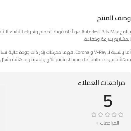
وصف المنتج
برنامج Autodesk 3ds Max هو أداة قوية لتصميم و
المشاريع بسرعة وكفاءة.
مدهشة بجودة عالية. أما Corona، فتوفر نتائج واقعية ومدهشة بشكل متساوٍ، مع توفير وقت قليل لإعدادات الرندر، مما يجعلها خيارًا مثاليًا للمشاريع التي تتطلب سرعة الإنتاج مع الحفاظ على جودة عالية.
مراجعات العملاء
5
المراجعات 1