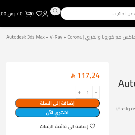
0
0
/
ر.س
0,00
الفيري | Autodesk 3ds Max + V-Ray + Corona
117,24
Autode
إضافة إلى السلة
ة واحدة)
اشتري الآن
إضافة الى قائمة الرغبات