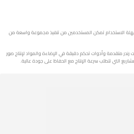
تخدم مرنة وسهلة الاستخدام تمكن المستخدمين من تنفيذ مجموعة واسعة من
 و Corona، فهما محركات رندر ذات جودة عالية تساعد على تحقيق صور ثلاثية الأبعاد مذهلة وواقعية. تقدم V-Ray إمكانيات رندر متقدمة وأدوات تحكم دقيقة في الإضاءة والمواد لإنتاج صور