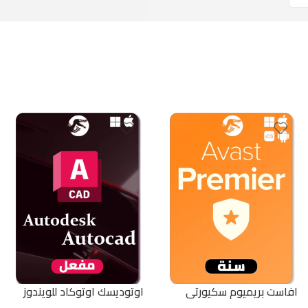
افاست بريميوم سكيورتي
اوتوديسك اوتوكاد للويندوز
(سنة) | Avast Premium
والماك | Autodesk AutoCAD