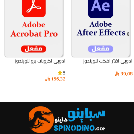
ادوبي افتر افكت للويندوز
ادوبي اكروبات برو للويندوز
والماك | Adobe After Effects
والماك | Adobe Acrobat Pro
5
39,08
156,32
إضافة إلى السلة
إضافة إلى السلة