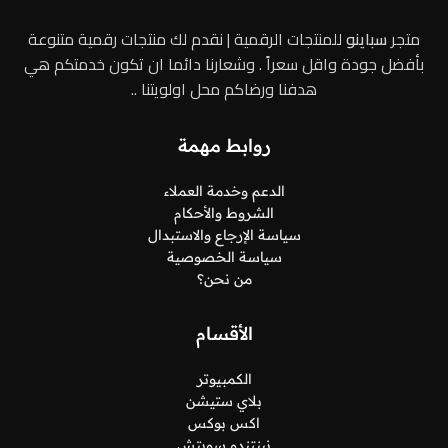
متجر
سباينو
للمنتجات الرقمية | نقدم لك منتجات رقمية متنوعة
بأفضل جودة واقل سعراً . وشعارنا دائما ان تكون خدمتكم هي
هدفنا ورضاكم محل اولويتنا ..
روابط مهمة
الدعم وخدمة العملاء
الشروط والأحكام
سياسة الإرجاع والاستبدال
سياسة الخصوصية
من نحن؟
الأقسام
الكمبيوتر
بلاي ستيشن
اكس بوكس
نينتندو سويتش