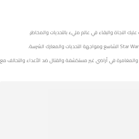
قدم اللعبة قصة مشوقة وشخصيات مثيرة تجذب انتباه اللاعبين، مما يجعلها تجربة لعب ممتعة ومثيرة. استعد للانغماس في عالم Star Wars والمغامرة في أراضي غير مستكشفة والقتال ضد الأعداء والتحالف مع