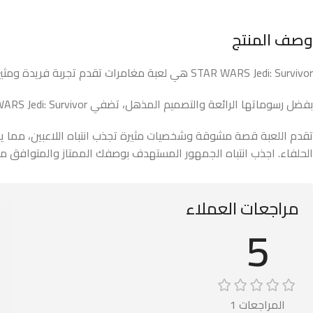
وصف المنتج
STAR WARS Jedi: Survivor هي لعبة مغامرات تقدم تجربة فريدة ومثيرة في عالم Star Wars الشهير. تأخذك اللعبة في رحلة ملحمية حيث يجب عليك النجاة والبقاء في عالم مليء بالتحديات والمخاطر.
بفضل رسوماتها الرائعة والتصميم المذهل، تضفي STAR WARS Jedi: Survivor جوًا مثيرًا وممتعًا على اللاعبين. يمكن للاعبين استكشاف عالم Star Wars الشاسع ومواجهة التحديات والمعارك الشرسة.
الحلفاء. اجذب انتباه الجمهور المستهدف بوصفك الممتاز والمتوافق م
مراجعات العملاء
5
المراجعات 1