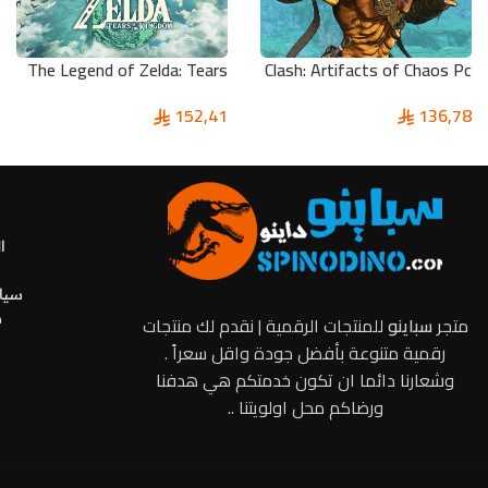
The Legend of Zelda: Tears
Clash: Artifacts of Chaos Pc
of the Kingdom
136,78
152,41
ا
سياس
س
متجر
سباينو
للمنتجات الرقمية | نقدم لك منتجات
رقمية متنوعة بأفضل جودة واقل سعراً .
وشعارنا دائما ان تكون خدمتكم هي هدفنا
ورضاكم محل اولويتنا ..