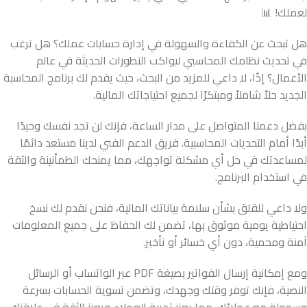
لعملك! 📊
هل تبحث عن الكفاءة والسهولة في إدارة حسابات عملك؟ هل ترغب
في تحديث نظامك المحاسبي ليواكب التطورات الحديثة في عالم
الأعمال؟ إذًا، لا داعي للمزيد من البحث، حيث يقدم لك برنامج المحاسبة
الجديد حلاً شاملاً ومبتكرًا لجميع احتياجاتك المالية.
بفضل دعمنا المتواصل على مدار الساعة، فإنك لن تجد نفسك وحيدًا
أبدًا أمام التحديات المحاسبية. فريق الدعم الفني لدينا مستعد دائمًا
لمساعدتك في حل أي مشكلة تواجهك، مما يمنحك الطمأنينة والثقة
في استخدام البرنامج.
ولا داعي للقلق بشأن سلامة بياناتك المالية، فنحن نقدم لك نسخ
احتياطية يومية موثوق بها، تضمن لك الحفاظ على جميع المعلومات
آمنة ومحمية، دون أي خسائر أو تأخير.
ومع إمكانية إرسال الفواتير بصيغة PDF عبر الواتساب أو الرسائل
النصية، فإنك توفر وقتك وجهدك، وتضمن تسوية الحسابات بسرعة
وسهولة مع عملائك، مما يعزز تجربة العملاء ويعزز الثقة في علاقتك