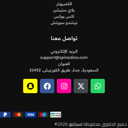
الكمبيوتر
بلاي ستيشن
اكس بوكس
نينتندو سويتش
تواصل معنا
البريد الإلكتروني
support@spinodino.com
العنوان
السعودية, جدة, طريق الكورنيش, 21452
جميع الحقوق محفوظة
لسباينو
2026©