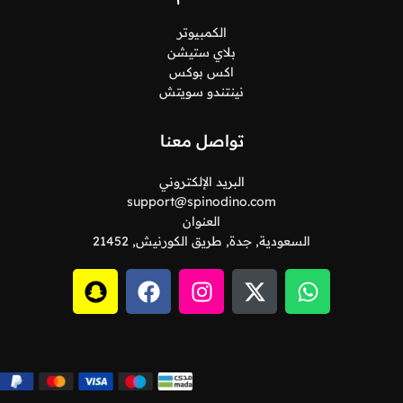
الكمبيوتر
بلاي ستيشن
اكس بوكس
نينتندو سويتش
تواصل معنا
البريد الإلكتروني
support@spinodino.com
العنوان
السعودية, جدة, طريق الكورنيش, 21452