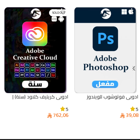
SOLD OUT
ادوبي فوتوشوب للويندوز
ادوبي كريتيف كلاود (سنة) |
والماك | Adobe Photoshop
Adobe Creative Cloud
5
5
762,06
39,08
إضافة إلى السلة
قراءة المزيد