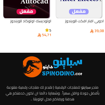
ادوبي افتر افكت للويندوز
اوتوديسك اوتوكاد للويندوز
والماك | Adobe After Effects
والماك | Autodesk AutoCAD
5
39,08
54,71
إضافة إلى السلة
إضافة إلى السلة
متجر
سباينو
للمنتجات الرقمية | نقدم لك منتجات رقمية متنوعة
بأفضل جودة واقل سعراً . وشعارنا دائما ان تكون خدمتكم هي
هدفنا ورضاكم محل اولويتنا ..