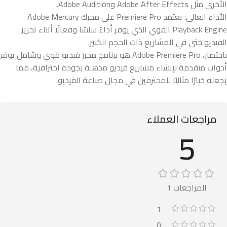
الأخرى مثل Adobe After Effects وAdobe Audition.
الأداء العالي: يعتمد Premiere Pro على محرك Adobe Mercury
Playback Engine القوي الذي يوفر أداءً سلسًا وفعالًا أثناء تحرير
الفيديو حتى في المشاريع ذات الحجم الكبير.
باختصار، Adobe Premiere Pro هو برنامج محرر فيديو قوي وشامل يوفر
أدوات متقدمة لإنشاء مشاريع فيديو مذهلة بجودة احترافية، مما
يجعله خيارًا مثاليًا للمحترفين في مجال صناعة الفيديو.
مراجعات العملاء
5
المراجعات 1
1
0