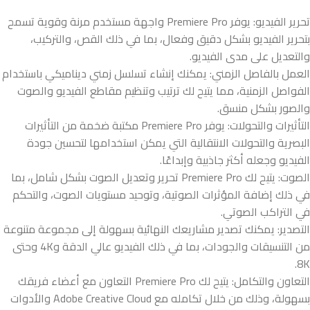
تحرير الفيديو: يوفر Premiere Pro واجهة مستخدم مرنة وقوية تسمح
بتحرير الفيديو بشكل دقيق وفعال، بما في ذلك القص، والتركيب،
والتعديل على مدى الفيديو.
العمل بالفاصل الزمني: يمكنك إنشاء تسلسل زمني ديناميكي باستخدام
الفواصل الزمنية، مما يتيح لك ترتيب وتنظيم مقاطع الفيديو والصوت
والصور بشكل منسق.
التأثيرات والتحولات: يوفر Premiere Pro مكتبة ضخمة من التأثيرات
البصرية والتحولات الانتقالية التي يمكن استخدامها لتحسين جودة
الفيديو وجعله أكثر جاذبية وإبداعًا.
الصوت: يتيح لك Premiere Pro تحرير وتعديل الصوت بشكل شامل، بما
في ذلك إضافة المؤثرات الصوتية، وتوحيد مستويات الصوت، والتحكم
في التراكب الصوتي.
التصدير: يمكنك تصدير مشاريعك النهائية بسهولة إلى مجموعة متنوعة
من التنسيقات والجودات، بما في ذلك الفيديو عالي الدقة و4K وحتى
8K.
التعاون والتكامل: يتيح لك Premiere Pro التعاون مع أعضاء فريقك
بسهولة، وذلك من خلال تكامله مع Adobe Creative Cloud والأدوات