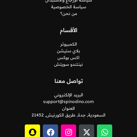
سياسة الإرجاع والاستبدال
سياسة الخصوصية
من نحن؟
الأقسام
الكمبيوتر
بلاي ستيشن
اكس بوكس
نينتندو سويتش
تواصل معنا
البريد الإلكتروني
support@spinodino.com
العنوان
السعودية, جدة, طريق الكورنيش, 21452