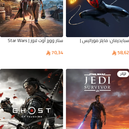
سبايدرمان: مايلز موراليس |
ستار وورز أوت لاوز | Star Wars
Outlaws
Marvel’s Spider-Man
70,34
58,62
تحديد أحد الخيارات
تحديد أحد الخيارات
الرائج