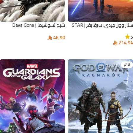
ستار وورز جيدي: سرفايفر | STAR
شبح تسوشيما | Days Gone
WARS Jedi: Survivor
5
46,90
214,94
تحديد أحد الخيارات
تحديد أحد الخيارات
الرائج