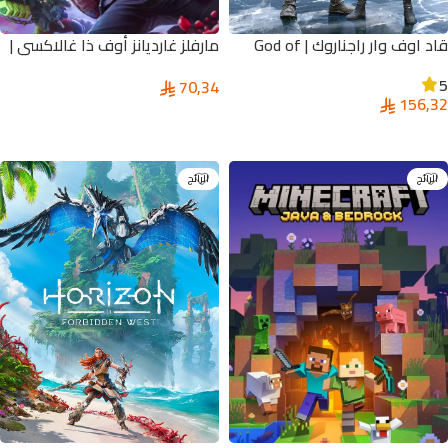
قاد اوف وار راجناروك | God of
مارفلز غارديانز أوف ذا غالاكسي |
War Ragnarök
Marvel’s Guardians of the
5
70,34
Galaxy
156,32
تحديد أحد الخيارات
إضافة إلى السلة
الرائج
الرائج