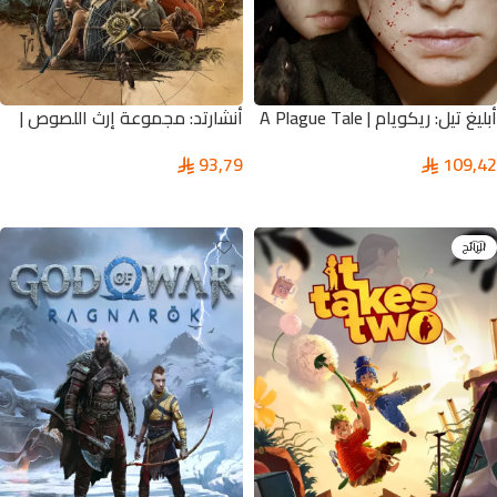
أبليغ تيل: ريكويام | A Plague Tale
أنشارتد: مجموعة إرث اللصوص |
UNCHARTED™: Legacy of
Requiem
93,79
109,42
Thieves Collection
تحديد أحد الخيارات
تحديد أحد الخيارات
الرائج