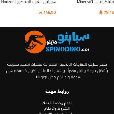
هورايزن الغرب المحظور | Horizon
ماينكرافت | Minecraft
Forbidden West
78,16
148,50
تحديد أحد الخيارات
إضافة إلى السلة
متجر
سباينو
للمنتجات الرقمية | نقدم لك منتجات رقمية متنوعة
بأفضل جودة واقل سعراً . وشعارنا دائما ان تكون خدمتكم هي
هدفنا ورضاكم محل اولويتنا ..
روابط مهمة
الدعم وخدمة العملاء
الشروط والأحكام