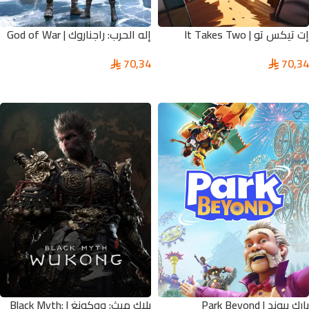
إت تيكس تو | It Takes Two
إله الحرب: راجناروك | God of War
Ragnarök
70,34
70,34
تحديد أحد الخيارات
تحديد أحد الخيارات
بارك بيوند | Park Beyond
بلاك ميث: ووكونغ | Black Myth: