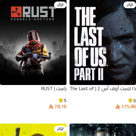
الرائج
الرائج
ذا لاست أوف أس 2 | The Last of
راست | RUST
Us Part II Ps5
5
5
78,16
175,86
تحديد أحد الخيارات
إضافة إلى السلة
الرائج