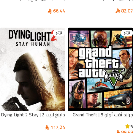
Wukong
82,07
66,44
تحديد أحد الخيارات
تحديد أحد الخيارات
الرائج
الرائج
داينغ لايت 2 | Dying Light 2 Stay
جراند ثفت أوتو 5 | Grand Theft
Human
Auto V
5
117,24
89,88