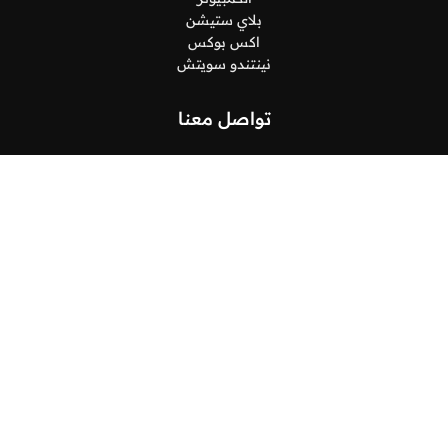
بلاي ستيشن
اكس بوكس
نينتندو سويتش
تواصل معنا
البريد الإلكتروني
support@spinodino.com
العنوان
السعودية, جدة, طريق الكورنيش, 21452
جميع الحقوق محفوظة
لسباينو
2026©