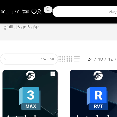
0
0
/
ر.س
0,00
عرض ⁦5⁩ من كل النتائج
24
18
12