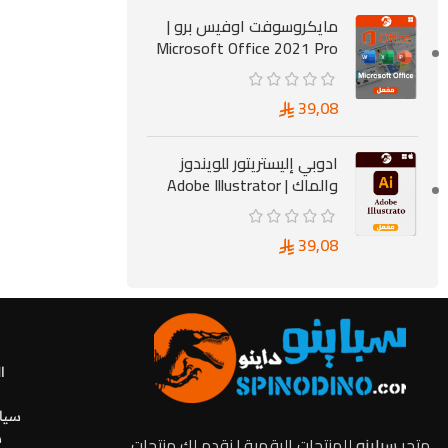
مايكروسوفت اوفيس برو |
Microsoft Office 2021 Pro
39,08
ادوبي إليستريتور للويندوز
والماك | Adobe Illustrator
39,08
ا
سياس
س
متجر
سباينو
للمنتجات الرقمية | نقدم لك منتجات