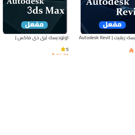
يفيت | Autodesk Revit
اوتوديسك ثري دي ماكس |
Autodesk 3ds Max
5
54,71