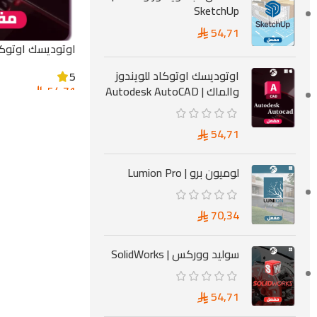
SketchUp
54,71
اوتوديسك اوتوكاد
| Autodesk AutoCAD
اوتوديسك اوتوكاد للويندوز
5
54,71
والماك | Autodesk AutoCAD
54,71
لوميون برو | Lumion Pro
70,34
سوليد ووركس | SolidWorks
54,71