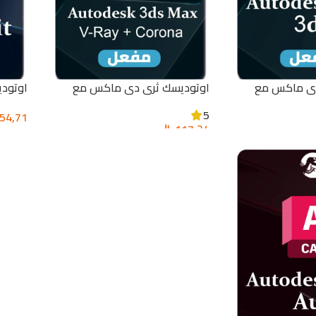
دي ماكس مع
اوتوديسك ثري دي ماكس مع
اوتوديسك ر
كورونا والفيري | Autodesk 3ds
5
54,71
Max + V-Ray + Corona
117,24